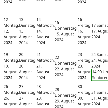
2024
2024
12
13
14
16
15
Montag,
Dienstag,
Mittwoch,
Freitag,
17
Samst
Donnerstag,
12.
13.
14.
16.
17. Augu
15. August
August
August
August
August
2024
2024
2024
2024
2024
2024
19
20
21
23
24
Samst
22
Montag,
Dienstag,
Mittwoch,
Freitag,
24. Augu
Donnerstag,
19.
20.
21.
23.
2024
22. August
August
August
August
August
14:00 Uh
2024
2024
2024
2024
2024
Seniore
26
27
28
30
29
Montag,
Dienstag,
Mittwoch,
Freitag,
31
Samst
Donnerstag,
26.
27.
28.
30.
31. Augu
29. August
August
August
August
August
2024
2024