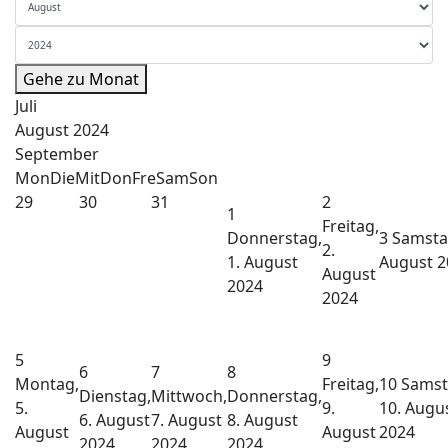
Gehe zu Monat
Juli
August 2024
September
Mon
Die
Mit
Don
Fre
Sam
Son
29
30
31
2
1
Freitag,
Donnerstag,
3
Samstag
2.
1. August
August 2
August
2024
2024
5
9
6
7
8
Montag,
Freitag,
10
Samst
Dienstag,
Mittwoch,
Donnerstag,
5.
9.
10. Augu
6. August
7. August
8. August
August
August
2024
2024
2024
2024